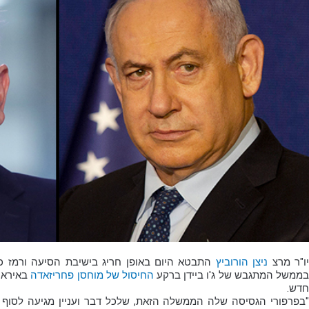
ו"ר מרצ
ניצן הורוביץ
התבטא היום באופן חריג בישיבת הסיעה ורמז
ממשל המתגבש של ג'ו ביידן ברקע
החיסול של מוחסן פחריזאדה
באיראן 
חדש.
"בפרפורי הגסיסה שלה הממשלה הזאת, שלכל דבר ועניין מגיעה לסוף 