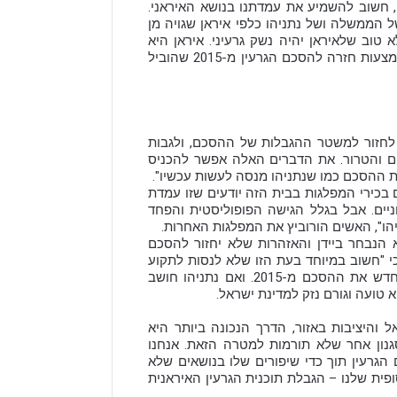
ם, חשוב להשמיע את עמדתנו בנושא האיראני.
 הממשלה ושל נתניהו כלפי איראן שגויה מן
 טוב שלאיראן יהיה נשק גרעיני. איראן היא
מדינה שאיננה חיובית, מדינה שמאיימת והדרך להתמודד עם זה היא באמצעות חזרה להסכם הגרעין מ-2015 שהוביל
א לחזור למשטר ההגבלות של ההסכם, ולגבות
ים והטרור. את הדברים האלה אפשר להכניס
 ההסכם כמו שנתניהו מנסה לעשות עכשיו".
 בכירי המפלגות בבית הזה יודעים שזו עמדת
ניים. אבל בגלל הגישה הפופוליסטית והפחד
יהו", האשים הורוביץ את המפלגות האחרות.
 הנבחר ביידן והאזהרות שלא יחזור להסכם
 כי "חשוב במיוחד בעת הזו שלא לנסות לתקוע
מקלות בגלגלים של הנשיא הנבחר ביידן במאמץ המוצהר שלו לכונן מחדש את ההסכם מ-2015. ואם נתניהו חושב
 טועה וגורם נזק למדינת ישראל.
 והיציבות באזור, הדרך הנכונה ביותר היא
גנון אחר שלא תורמות למטרה הזאת. אנחנו
הגרעין תוך כדי שיפורים שלו בנושאים שלא
ופית שלנו – הגבלת תוכנית הגרעין האיראנית