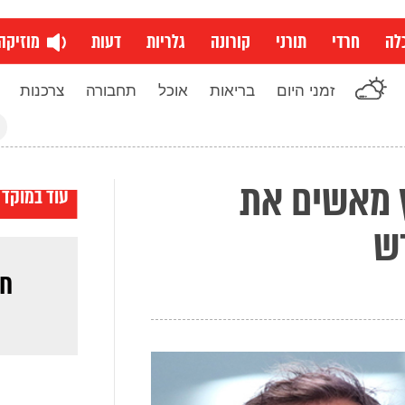
לה
חרדי
תורני
קורונה
גלריות
דעות
מוזיקה
זמני היום
בריאות
אוכל
תחבורה
צרכנות
חי
ץ מאשים את
עוד במוקד
דש
חד