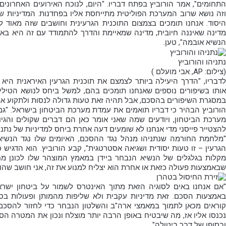
התחומים", אמר הורוביץ בפתח דבריו. "היום, לנוכח האירועים האחרוני
וזה נושא שרוב המערכת הפוליטית מתייחסת אליו בפחדנות. המדיניות של
היסוד. אנחנו תומכים בצמצום התוכנית הגרעינית וחושבים שזה מאוד לא
הנשיא אובמה", טען.
נתניהו והורוביץ
(
צילום: AP, אבי מועלם
)
לדבריו, "הדרך היעילה ביותר לצמצם את תוכנית הגרעין האיראנית הי
אותו בשיפורים נוספים שאנחנו תומכים בהם, למשל ביחס לנושא הטיל
במסגרת השיפורים בהסכם, אבל תהיה זאת טעות גדולה לנסות ולתקוע את
הורוביץ הבהיר כי דבריו תואמים את עמדת מערכת הביטחון בישראל. "גם
מערכת הביטחון, ויודעים שמה שאני אומר כאן הם דברים שקולים והגיו
להצטייר פייסני מדי אנחנו לא שומעים דעה אחרת ביחס למדיניות של נתנ
"מלחמת החורמה שנתניהו מנהל נגד ההסכם, האיומים שלו נגד הנשיא
הגרעין – זו טעות יסודית ושגיאה אסטרטגית", קבע הורוביץ. הוא הדגיש
ש
באמצעות פעולה כזאת או אחרת
הוא יצליח למנוע את זה, אני חושב שהוא
"אם אנחנו באים לסוגיה הזאת מתוך האינטרס לשמור על ביטחון ישראל
באמצעות הסכם. זאת מדיניות עקבית ולא שליפות מהמותן ופעולות בס
קוראים מכאן לתמוך במאמצי ארה"ב והשלטון הנבחר כדי לחזור להסכם 
נכנסו אליו אז, מה שיבטיח באופן הרבה יותר מוצלח ונכון את המטרה הס
ובסופו של דבר ביטולה".