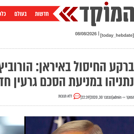
ילוג
תוכן
חדשות
בעולם
כלכ
|
08/08/2026
[today_hebdate]
ברקע החיסול באיראן: הורובי
נתניהו במניעת הסכם גרעין ח
ללא תגובות
המוקד >>
admin
נובמבר 30, 2020
22:39