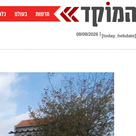
ילוג
תוכן
חדשות
בעולם
כלכ
|
08/08/2026
[today_hebdate]