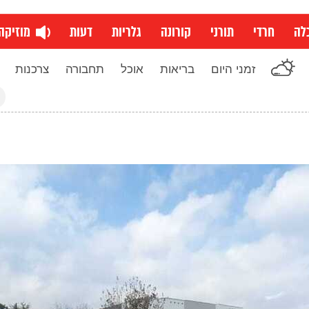
לה
חרדי
תורני
קורונה
גלריות
דעות
מוזיקה
זמני היום
בריאות
אוכל
תחבורה
צרכנות
חי