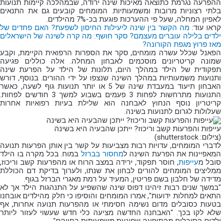
ההפרעה נגרמת כתוצאה מאיכות שינה ירודה, שבמהלכה קיימות תנועות
בלתי רצוניות מרובות ומשמעותיות. המומחים קובעים גם את התנאים
לאפיון המחלה, שעל פי ההערכות פוגעת בכ-7% מהילדים.
קראו עוד:
מה הקשר בין שינה ליעילות החיסון לשפעת?
האם פחדים של
לדים בלילה עוברים מעצמם?
סקר חושף: מה קרה לשינה של הישראלים
מאז פרוץ מגפת הקורונה?
הפאנל שכלל עשרה מומחים, סקר את הספרות הרפואית הקיימת, וקבע
שמונה קריטריונים מוסכמים לאבחון המחלה. אלה כוללים פגיעה
תפקודית של הילד במהלך היום, תלונות של הילד על הפרעת שינה
ותנועות משמעותיות במהלך השינה שנצפו על ידי ההורים. בנוסף, דורש
האבחון תיעוד במעבדת שינה של 5 או יותר תנועות גוף לשעה, כאשר
התנועות מתרחשות לפחות 3 פעמים בשבוע למשך 3 חודשים לפחות.
קריטריון נוסף הנחוץ לאבחנה הוא שלילת בעיות רפואיות אחרות
שעלולות לגרום לתנועות בשינה.
עייפות והפרעות קשב וריכוז? ייתכן שהבעיה היא בשינה
(
צילום: shutterstock
)
לדברי המומחים, עדויות רבות מצביעות על קשר בין אותן הפרעות תנועה
מאפיינות את הפרעת השינה ל
מחסור בברזל
במוח. בכל מקרה בו הילד
ובל מ
עייפות
, חוסר תפקוד, ירידה במצב הרוח או מהפרעות קשב וריכוז,
ממליצים המומחים להורים לבחון את שנתו, ולערוך בדיקת דם הכוללת
מדידה של חלבון בשם פריטין, המעיד על רמת מאגרי הברזל בגוף.
"במשך שנים רבות זיהינו דפוס שינה שהשפיע על התנהגות הילד אך לא
התאים למחלות ידועות", אמרו המומחים והוסיפו כי חלק מהילדים אובחנו
בטעות כסובלים מדום נשימה חסימתי או מהפרעות תנועה אחרות, אף
שלא לקו בכך. "האבחנה החדשה מציעה כלי חדש שעשוי לעזור ליותר
ילדים הסובלים מהתופעה שפוגעת משמעותית בחייהם".