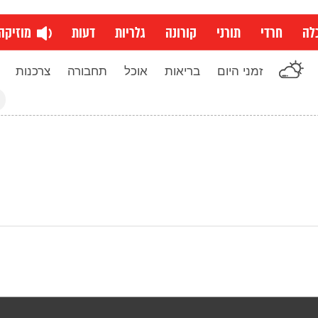
לה
חרדי
תורני
קורונה
גלריות
דעות
מוזיקה
זמני היום
בריאות
אוכל
תחבורה
צרכנות
חי