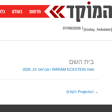
ילוג
תוכן
חדשות
בעולם
כלכ
|
07/08/2026
[today_hebdate]
בית השם
מאת
MIRIAM ECKSTEIN
/
פברואר 15, 2026
→
הProjects הקודם