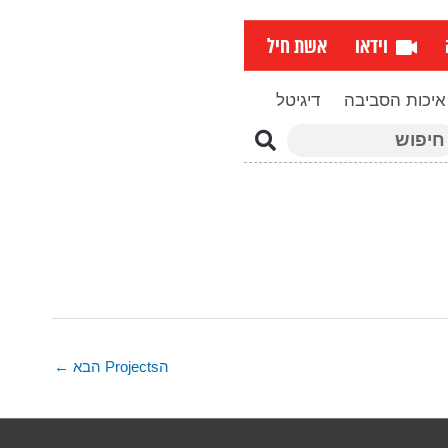
וידאו
אשת חיל
איכות הסביבה
דיגיטל
פוש
הProjects הבא
←