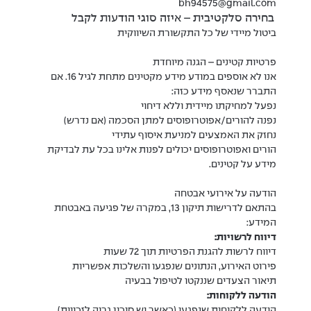
bh94575@gmail.com
בחירה סלקטיבית – איזה סוגי הודעות לקבל
ביטול מיידי של כל התקשורת השיווקית
פרטיות קטינים – הגנה מיוחדת
אנו לא אוספים במודע מידע מקטינים מתחת לגיל 16. אם
התברר שנאסף מידע כזה:
נפעל למחיקתו מיידית וללא דיחוי
נפנה להורים/אפוטרופוסים למתן הסכמה (אם נדרש)
נחזק את האמצעים למניעת איסוף עתידי
הורים ואפוטרופוסים יכולים לפנות אלינו בכל עת לבדיקת
מידע על קטינים.
הודעה על אירועי אבטחה
בהתאם לדרישות תיקון 13, במקרה של פגיעה באבטחת
המידע:
דיווח לרשויות:
דיווח לרשות להגנת הפרטיות תוך 72 שעות
פירוט האירוע, הנתונים שנפגעו והשלכות אפשריות
תיאור הצעדים שננקטו לטיפול בבעיה
הודעה ללקוחות:
הודעה ללקוחות שנפגעו (כאשר יש סיכון גבוה לזכויות)