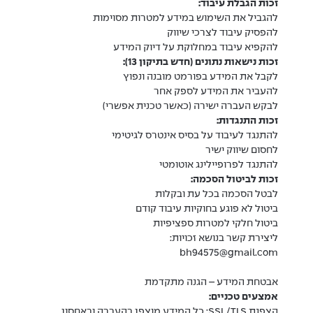
זכות הגבלת עיבוד:
להגביל את השימוש במידע למטרות מסוימות
להפסיק עיבוד לצרכי שיווק
להקפיא עיבוד במחלוקת על דיוק המידע
זכות נישאות נתונים (חדש בתיקון 13):
לקבל את המידע בפורמט מובנה ונפוץ
להעביר את המידע לספק אחר
לבקש העברה ישירה (כאשר טכנית אפשרי)
זכות התנגדות:
להתנגד לעיבוד על בסיס אינטרס לגיטימי
לחסום שיווק ישיר
להתנגד לפרופיילינג אוטומטי
זכות לביטול הסכמה:
לבטל הסכמה בכל עת ובקלות
ביטול לא פוגע בחוקיות עיבוד קודם
ביטול חלקי למטרות ספציפיות
ליצירת קשר בנושא זכויות:
bh94575@gmail.com
אבטחת המידע – הגנה מתקדמת
אמצעים טכניים:
הצפנת SSL/TLS: כל המידע מוצפן בהעברה ובאחסון