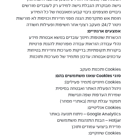
גישה מבוקרת: הגבלת גישה למידע רק לעובדים מורשים
גיבויים מוצפנים: גיבוי קבוע ומאובטח של כל המידע
חומת אש מתקדמת: הגנה מפני חדירות וכניסות לא מורשות
ניטור 24/7: מעקב רצוף אחר חשיפות ופעילות חשודה
אמצעים ארגוניים:
הכשרות שוטפות: חינוך עובדים בנושא אבטחת מידע
נהלי עבודה: הוראות עבודה מפורטות להגנת פרטיות
ביקורות תקופתיות: בדיקות מערכות וחדירות בטיחות
עדכונים אבטחה: עדכון מתמיד של מערכות ותוכנות
Cookies ותכנות מעקב
סוגי Cookies שאנו משתמשים בהם:
Cookies חיוניים (תמיד פעילים):
ניהול הפעלת האתר ואבטחה בסיסית
שמירת העדפות שפה ונגישות
תפקוד עגלת קניות (באתרי מסחר)
Cookies אנליטיים:
Google Analytics – ניתוח תנועה באתר
Hotjar – הבנת התנהגות משתמשים
מדידת ביצועי עמודים ותוכן
Cookies שיווקיים: