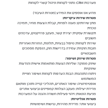
מערכות CRM: נתוני לקוחות וניהול קשרי לקוחות
מדוע אנו אוספים את המידע (מטרות העיבוד)
מטרות שירות עיקריות:
מתן שירותים: מענה לפניות, קבלת הצעות מחיר, תמיכה
טכנית
תקשורת עסקית: יצירת קשר, מעקב פרויקטים, עדכונים
חשובים
שירות לקוחות: טיפול בבעיות, תלונות, החזרות ואחריות
חובות חוקיות: עמידה בדרישות חוק, הנפקת מסמכים
חשבונאיים
מטרות שיווק ושיפור:
שיווק ממוקד: שליחת הצעות מותאמות אישית והודעות
שיווקיות
ניתוח התנהגות: הבנת העדפות לקוחות ושיפור חוויית
המשתמש
אופטימיזציה: שיפור האתרים, תהליכי קנייה ותוכן מותאם
מדידת יעילות: מעקב הצלחת קמפיינים וביצועי אתרים
מניעת הונאות: זיהוי פעילות חשודה והגנה על המערכות
מטרות אנליטיות:
ביצועי אתר: מדידת מהירות, נגישות ושימושיות