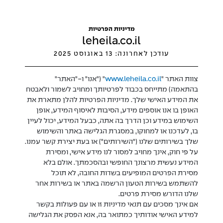
מדיניות הפרטיות
leheila.co.il
עודכן לאחרונה: 13 באוגוסט 2025
צוות האתר "
www.leheila.co.il
" ("אנו" ו-"האתר"
בהתאמה) מתייחס בכבוד לפרטיותך ומחויב לשמור ולאבטח
את המידע האישי שלך. מדיניות הפרטיות להלן מתארת את
האופן בו אנו אוספים מידע, הסיבות לאיסוף המידע, אופן
השימוש במידע וכן הדרך בה אתה, כבעל המידע, יכול לעיין
בו, לעדכנו או למחוקו, במסגרת הגלישה באתר והשימוש
שלך בשירותים שלנו ("השירותים") או בעת יצירת קשר עמנו.
על פי חוק, אינך מחויב למסור לנו מידע אישי, ומסירת
המידע נעשית מרצונך החופשי ובהסכמתך. אולם בלא
מסירת הפרטים המופיעים בשדות החובה, לא תוכל
להשתמש בשירות הטעון הרשמה באתר או בשירות אחר
שלנו הדורש מסירת פרטים.
אם אינך מסכים עם תנאי מדיניות זו או עם פעולות בקשר
למידע האישי אודותיך כמתואר בה, אנא הפסק את הגלישה