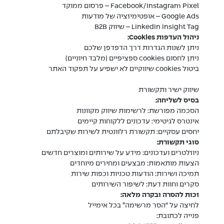
Facebook/Instagram Pixel – פרסום ממוקד
Google Ads – אופטימיזציה של מודעות
LinkedIn Insight Tag – שיווק B2B
ניהול העדפות Cookies:
ניתן לשנות הגדרות דרך הדפדפן שלכם
ניתן לחסום cookies ספציפיים (מלבד חיוניים)
ביטול cookies שיווקיים לא ישפיע על תפקוד האתר
שיווק ישיר ותקשורת
בסיס לשליחה:
הסכמה מפורשת: לרשימות שיווק מקוונות
אינטרס לגיטימי: עדכונים ללקוחות קיימים
יחסים עסקיים: תקשורת רלוונטית לשירות שקיבלתם
סוגי תקשורת:
ניוזלטרים ועדכונים: מידע על שירותים ומוצרים חדשים
הצעות מותאמות: מבצעים ומחירים מיוחדים
תמיכה ושירות: הודעות טכניות וכפות שירות
סקרים וחוות דעת: לשיפור השירותים
זכות להסרה ובקרה מלאה:
לחיצה על “הסר מרשימה” בכל אימייל
פנייה לכתובת: