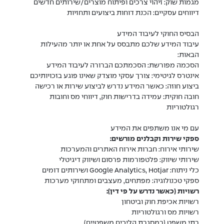
מגמות שוק: זיהוי צרכים ופיתוח מוצרים/שירותים חדשים
דיווחים עסקיים: הכנת דוחות ביצועים ותחזיות
הבסיס החוקי לעיבוד המידע
עיבוד המידע שלכם מתבסס על אחת או יותר מהעילות
הבאות:
הסכמה מפורשת: הסכמתכם הברורה לעיבוד המידע
אינטרס לגיטימי: צורך עסקי מוצדק שאינו פוגע בזכויותיכם
ביצוע חוזה: כאשר המידע נדרש לביצוע שירות או רכישה
חובה חוקית: עמידה בדרישות חוק, דיווחי מס וחובות
רגולטוריות
עם מי אנו משתפים את המידע
ספקי שירות וקבלנים מורשים:
שירותי אירוח: חברות אירוח האתרים והמערכות
שירותי שיווק: פלטפורמות פרסום ושיווק דיגיטלי
כלי ניתוח: Google Analytics, Hotjar ושירותים דומים
ספקי טכנולוגיה: מפתחים, מעצבים ומתחזקי מערכות
רשויות (כאשר נדרש על פי דין):
רשויות אכיפת חוק וביטחון
רשויות מס ורגולטוריות
בתי משפט (במסגרת הליכים משפטיים)