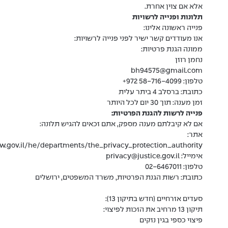
אלא אם צוין אחרת.
תלונות ופנייה לרשויות
פנייה ראשונה אלינו:
אנו מעודדים קשר ישיר לפני פנייה לרשויות:
ממונה הגנת פרטיות:
נחמן רוזן
bh94575@gmail.com
טלפון: ⁦+972 58-716-4099⁩
כתובת: ברסלב 4 ביתר עלית
זמן מענה: תוך 30 יום לכל היותר
פנייה לרשות להגנת הפרטיות:
אם לא קיבלתם מענה מספק, אתם זכאים להגיש תלונה:
אתר:
w.gov.il/he/departments/the_privacy_protection_authority
אימייל: privacy@justice.gov.il
טלפון: 02-6467011
כתובת: רשות הגנת הפרטיות, משרד המשפטים, ירושלים
סעדים אזרחיים (חדש בתיקון 13):
תיקון 13 מרחיב את הזכות לפיצוי:
פיצוי כספי בגין נזקים