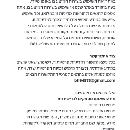
באתר ואת השימוש בשירות המוצע בו באופן מיידי.
בעת ביקורך באתר שלנו או שימוש בשירות המוצע בו, אתה
מסכים לתנאים ולהוראות מדיניות זו במלואן, וכל שימוש
שייעשה במידע האישי אודותיך יכפוף למדיניות זו.
מדיניות פרטיות זו חלה על כל השירותים שלנו: אתרי
תדמית, דפי נחיתה, וחנויות מקוונות, ומסבירה כיצד אנו
אוספים, משתמשים ומגינים על המידע שלכם בהתאם
לתיקון מס’ 13 לחוק הגנת הפרטיות, התשמ”א-1981.
צור איתנו קשר
בכל נושא הקשור למדיניות פרטיות זו, לשימוש שאנו עושים
במידע אודותיך, ולצורך מימוש זכויות הפרטיות שלך, אתה
מוזמן לפנות אלינו בהתאם לפרטי ההתקשרות הבאים:
bh94575@gmail.com
אילו פרטים אנו אוספים:
מידע שאתם מספקים לנו ישירות:
פרטים בסיסיים:
פרטים אישיים: שם מלא, כתובת אימייל, מספר טלפון
פרטי קשר: כתובת מגורים/משרד, העדפות תקשורת
מידע עסקי: שם החברה, תחום עיסוק, תפקיד (ללקוחות
עסקיים)