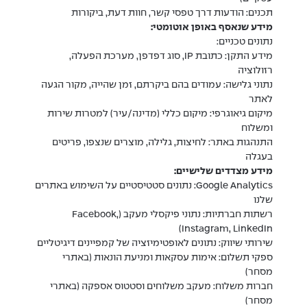
תכנים: הודעות דרך טפסי קשר, חוות דעת, ביקורות
מידע שנאסף באופן אוטומטי:
נתונים טכניים:
מידע התקן: כתובת IP, סוג דפדפן, מערכת הפעלה,
רזולוציה
נתוני גלישה: עמודים בהם ביקרתם, זמן שהייה, מקור הגעה
לאתר
מיקום גיאוגרפי: מיקום כללי (מדינה/עיר) למטרות שירות
ומשלוח
התנהגות באתר: לחיצות, גלילה, מוצרים שנצפו, פריטים
בעגלה
מידע מצדדים שלישיים:
Google Analytics: נתונים סטטיסטיים על השימוש באתרים
שלנו
רשתות חברתיות: נתוני פיקסלי מעקב (Facebook,
Instagram, LinkedIn)
שירותי שיווק: נתונים לאופטימיזציה של קמפיינים דיגיטליים
ספקי תשלום: אימות עסקאות ומניעת הונאות (באתרי
מסחר)
חברות משלוח: מעקב משלוחים וסטטוס אספקה (באתרי
מסחר)